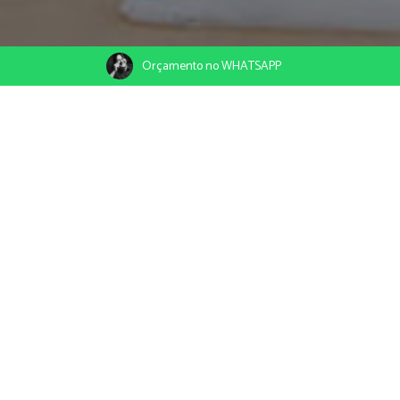
Orçamento no WHATSAPP
Todos
15 Anos
Casamentos
Ensaio em ESTÚDIO
VER HISTÓRIA
O Mini Wedding de Letícia e Derikson
Via Costeira RN
09.10.2019