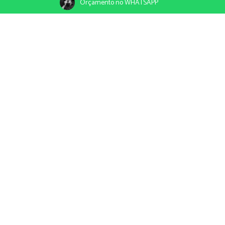
Orçamento no WHATSAPP
09/11/2021
Compartilhe
Bosque dos Namorados