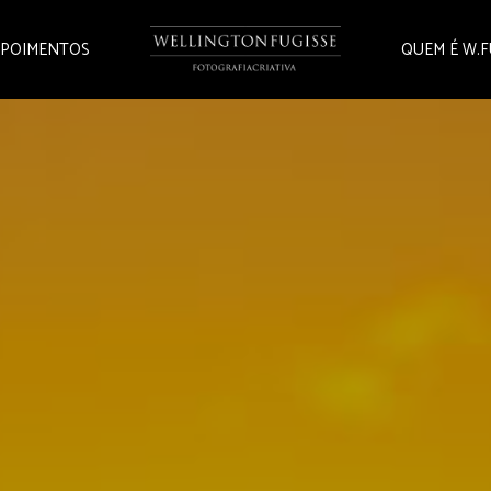
POIMENTOS
QUEM É W.F