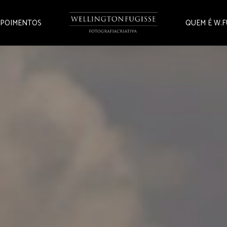
POIMENTOS
QUEM É W.F