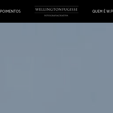
POIMENTOS
QUEM É W.F