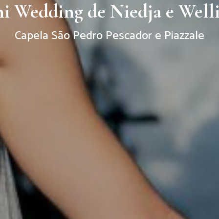
i Wedding de Niedja e Well
Capela São Pedro Pescador e Piazzale