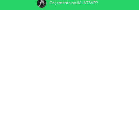
Orçamento no WHATSAPP
Todos
15 Anos
Casamentos
Ensaio em ESTÚDIO
VER HISTÓRIA
O Casamento de Gabriela e Leonardo
Comunidade Católica Reviver pela Misericórdia e Condomínio Particular.
28.04.2022
VER HISTÓRIA
A Renovação de Votos de Yhasmim e Cesar