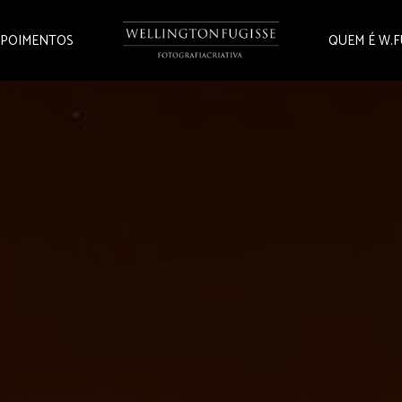
POIMENTOS
QUEM É W.F