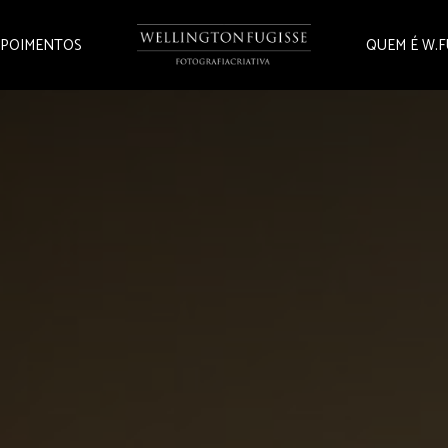
POIMENTOS
QUEM É W.F